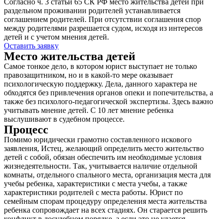
Согласно ч. 3 статьи 65 СК РФ место жительства детей при
раздельном проживании родителей устанавливается
соглашением родителей. При отсутствии соглашения спор
между родителями разрешается судом, исходя из интересов
детей и с учетом мнения детей.
Оставить заявку
Место жительства детей
Самое тонкое дело, в котором юрист выступает не только
правозащитником, но и в какой-то мере оказывает
психологическую поддержку. Дела, данного характера не
обходятся без привлечения органов опеки и попечительства, а
также без психолого-педагогической экспертизы. Здесь важно
учитывать мнение детей. С 10 лет мнение ребенка
выслушивают в судебном процессе.
Процесс
Помимо юридически грамотно составленного искового
заявления, Истец, желающий определить место жительство
детей с собой, обязан обеспечить им необходимые условия
жизнедеятельности. Так, учитывается наличие отдельной
комнаты, отдельного спального места, организация места для
учебы ребенка, характеристики с места учебы, а также
характеристики родителей с места работы. Юрист по
семейным спорам процедуру определения места жительства
ребенка сопровождает на всех стадиях. Он старается решить
конфликт в досудебном порядке, а если это не удается,