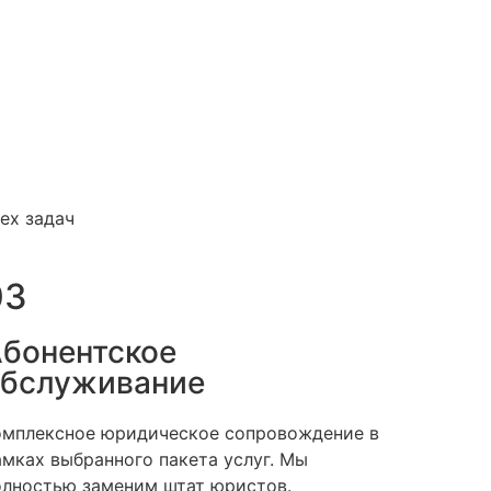
ех задач
03
бонентское
бслуживание
омплексное юридическое сопровождение в
амках выбранного пакета услуг. Мы
олностью заменим штат юристов.