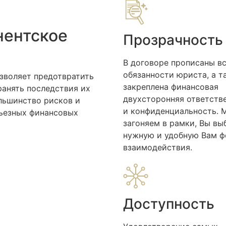
нентское
Прозрачность
В договоре прописаны в
обязанности юриста, а т
зволяет предотвратить
закреплена финансовая
ранять последствия их
двухсторонняя ответств
льшинство рисков и
и конфиденциальность. 
рьезных финансовых
загоняем в рамки, Вы вы
нужную и удобную Вам 
взаимодействия.
Доступность