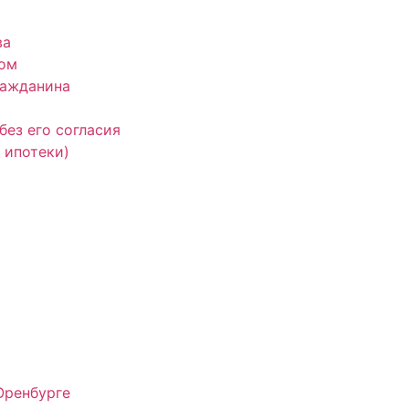
ва
ком
ражданина
без его согласия
 ипотеки)
Оренбурге