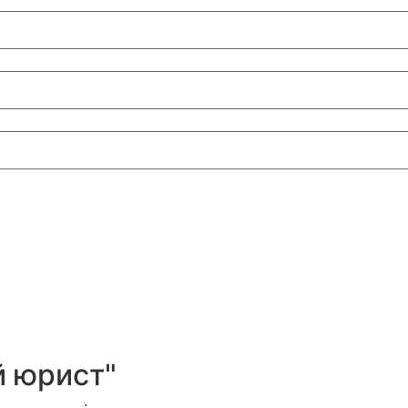
 юрист"
соглашение
.